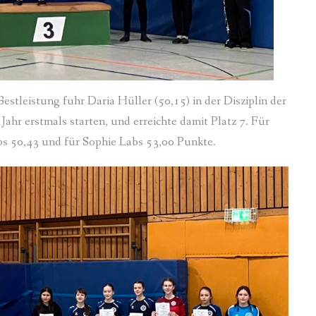
stleistung fuhr Daria Hüller (50,15) in der Disziplin der
 Jahr erstmals starten, und erreichte damit Platz 7. Für
ps 50,43 und für Sophie Labs 53,00 Punkte.